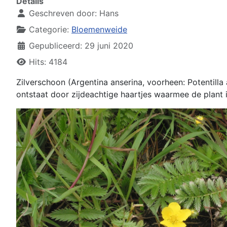
Details
Geschreven door:
Hans
Categorie:
Bloemenweide
Gepubliceerd: 29 juni 2020
Hits: 4184
Zilverschoon (Argentina anserina, voorheen: Potentilla 
ontstaat door zijdeachtige haartjes waarmee de plant 